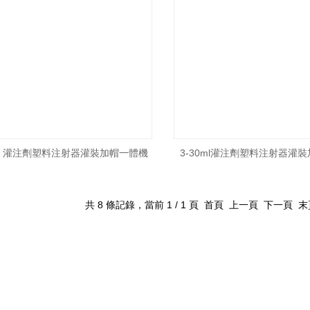
0ml 灌注劑塑料注射器灌裝加帽一體機
3-30ml灌注劑塑料注射器灌
共 8 條記錄，當前 1 / 1 頁 首頁 上一頁 下一頁