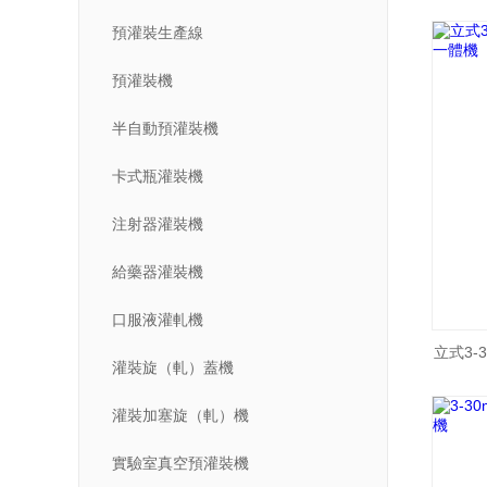
預灌裝生產線
預灌裝機
半自動預灌裝機
卡式瓶灌裝機
注射器灌裝機
給藥器灌裝機
口服液灌軋機
立式3-
灌裝旋（軋）蓋機
灌裝加塞旋（軋）機
實驗室真空預灌裝機