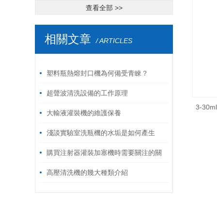
查看全部 >>
相關文章
/ ARTICLES
塑料瓶熱熔封口機為何備受青睞？
超聲波清洗設備的工作原理
3-3
大輸液灌裝機的維護保養
淺談實驗室洗瓶機的水垢是如何產生
的？
購買注射器灌裝加塞機時需要關注的關
鍵參數與性能指標
高壓清洗機的幾大種類介紹