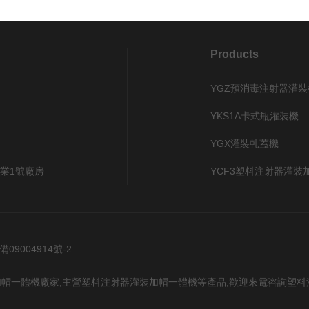
Products
YGZ預消毒注射器灌裝
YKS1A卡式瓶灌裝機
YGX灌裝軋蓋機
業1號廠房
YCF3塑料注射器灌裝
備09004914號-2
帽一體機廠家,主營塑料注射器灌裝加帽一體機等產品,歡迎來電咨詢塑