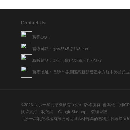
Contact Us
聯系QQ：
聯系郵箱：gzw3545@163.com
聯系電話：0731-88122366,88122377
聯系地址：長沙市岳麓區高新開發區東方紅中路曾氏企
©2026 長沙一星制藥機械有限公司 版權所有 備案號：
湘ICP
技術支持：
制藥網
GoogleSitemap
管理登陸
長沙一星制藥機械有限公司是國內外專業的塑料注射器灌裝加