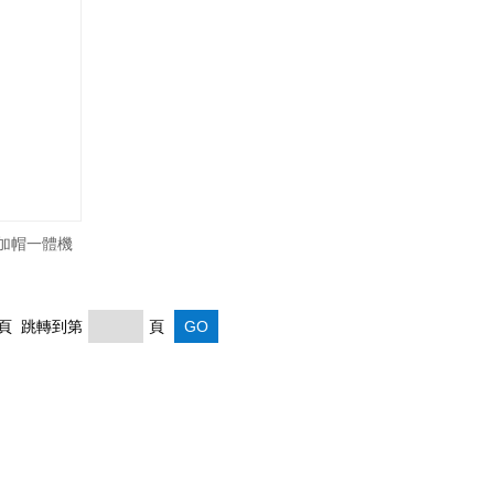
裝加帽一體機
 末頁 跳轉到第
頁