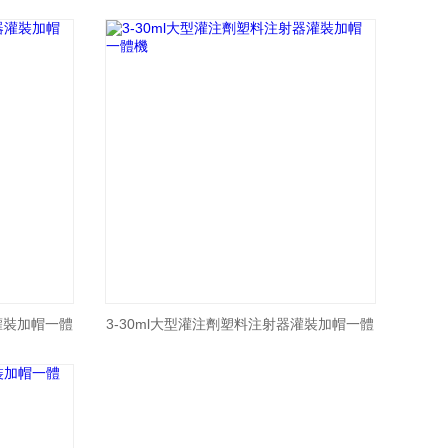
機
灌裝加帽一體
3-30ml大型灌注劑塑料注射器灌裝加帽一體
機