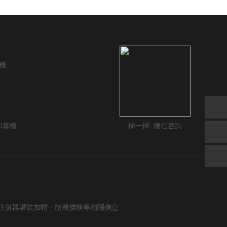
機
加塞機
掃一掃 微信咨詢
料注射器灌裝加帽一體機價格等相關信息