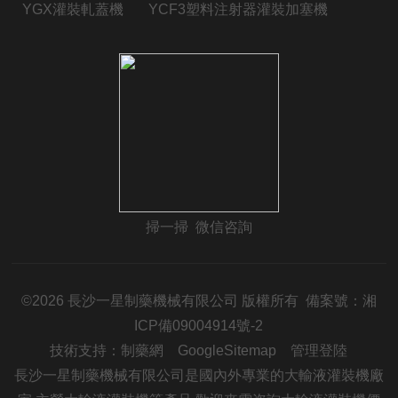
YGX灌裝軋蓋機
YCF3塑料注射器灌裝加塞機
掃一掃 微信咨詢
©2026 長沙一星制藥機械有限公司 版權所有 備案號：
湘
ICP備09004914號-2
技術支持：
制藥網
GoogleSitemap
管理登陸
長沙一星制藥機械有限公司是國內外專業的大輸液灌裝機廠