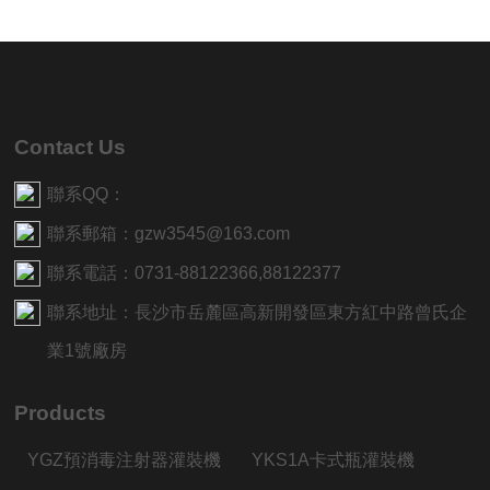
Contact Us
聯系QQ：
聯系郵箱：gzw3545@163.com
聯系電話：0731-88122366,88122377
聯系地址：長沙市岳麓區高新開發區東方紅中路曾氏企
業1號廠房
Products
YGZ預消毒注射器灌裝機
YKS1A卡式瓶灌裝機