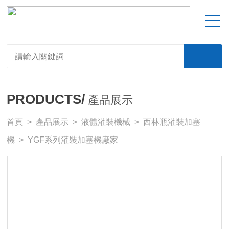
PRODUCTS/
產品展示
首頁
>
產品展示
>
液體灌裝機械
>
西林瓶灌裝加塞
機
> YGF系列灌裝加塞機廠家